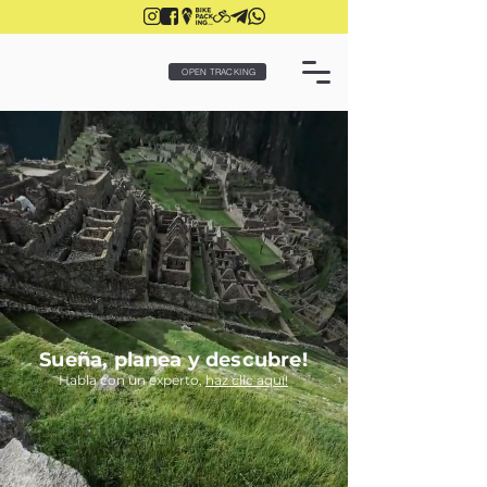
OPEN TRACKING
Sueña, planea y descubre!
Habla con un experto,
haz clic aquí!